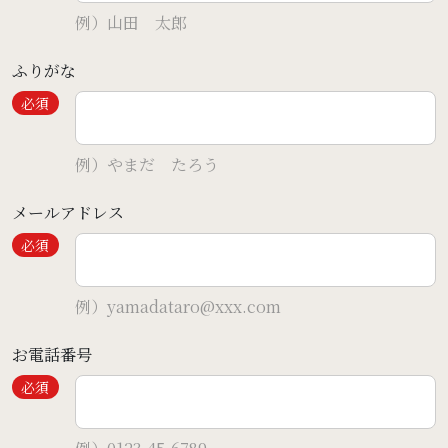
例）山田 太郎
会社概要
客室設備
ふりがな
約款・規則
館内設備
必須
サービス
OneHarmony
例）やまだ たろう
プライバシーポリシー
フォトギャラリー
メールアドレス
クッキーポリシー
特定商取引法に基づく表記
必須
例）yamadataro@xxx.com
お電話番号
必須