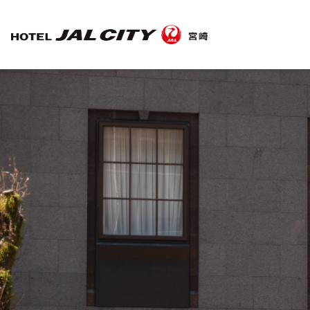
TOP
客室
朝食
観光のご案内
宴会場