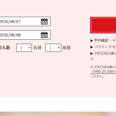
予約確認・キ
パスワードを
用人数
名様
部屋
3月22日以
ル
※３月22日以前
（0985-25-2580
ください。