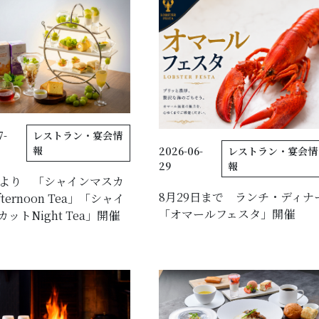
アクセス
レストラン予約
7-
レストラン・宴会情
客室設備
報
2026-06-
レストラン・宴会情
29
報
館内設備
日より 「シャインマスカ
8月29日まで ランチ・ディナ
fternoon Tea」「シャイ
OneHarmony
「オマールフェスタ」開催
ットNight Tea」開催
フォトギャラリー
特定商取引法に基づく表記