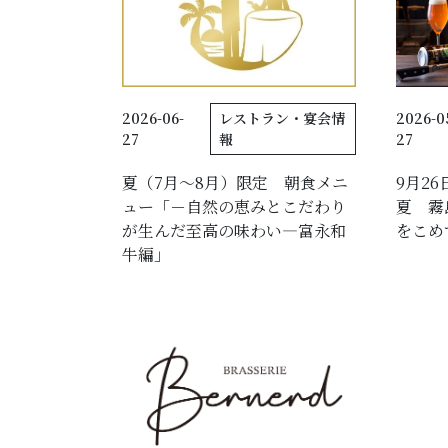
2026-06-
レストラン・宴会情
2026-0
27
報
27
夏（7月～8月）限定 朝食メニ
9月2
ュー「－自然の恵みとこだわり
夏 霧
が生んだ至高の味わい―富永和
をこめ
牛編」