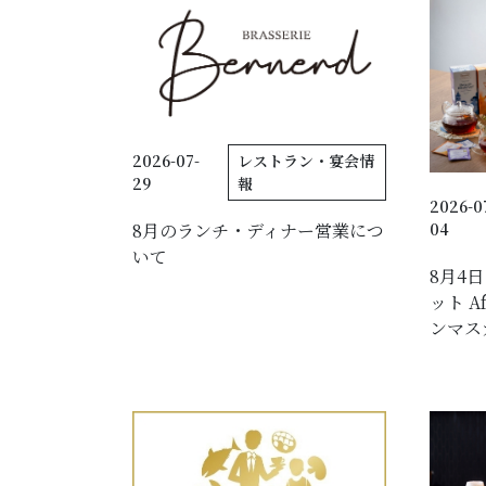
宿泊予約
2026-07-
レストラン・宴会情
29
報
2026-0
会社概要
04
8月のランチ・ディナー営業につ
いて
約款・規則
8月4
ット A
サービス
ンマスカ
プライバシーポリシー
クッキーポリシー