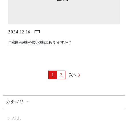
2024-12-16
自動販売機や製氷機はありますか？
投
1
2
次へ
稿
の
ペ
カテゴリー
ー
ジ
> ALL
送