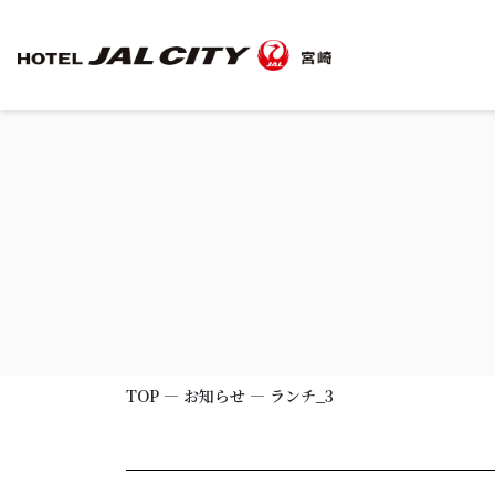
TOP
客室
朝食
観光のご案内
TOP
―
お知らせ
―
ランチ_3
宴会場